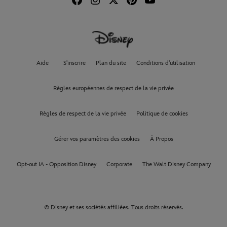
Aide
S'inscrire
Plan du site
Conditions d'utilisation
Règles européennes de respect de la vie privée
Règles de respect de la vie privée
Politique de cookies
Gérer vos paramètres des cookies
À Propos
Opt-out IA - Opposition Disney
Corporate
The Walt Disney Company
© Disney et ses sociétés affiliées. Tous droits réservés.