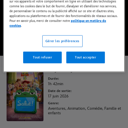
sur vos appareils et votre comportement en ligne en utilisant des technologies
Actuellement au cinéma
comme les cookies dans le but de fournir, d’analyser et d’améliorer nos services,
de personnaliser le contenu ou la publicité affiché sur ce site et d’autres sites,
applications ou plateformes et de fournir des fonctionnalités de réseaux sociaux.
Pour en savoir plus, merci de consulter notre
politique en matière de
RÉSERVER VOS BILLETS
cookies
.
REGARDER LA BANDE-ANNONCE
Gérer les préférences
Tout refuser
Tout accepter
Toy Story 5
Durée:
1h 42min
Date de sortie:
17 juin 2026
Genre:
Aventures, Animation, Comédie, Famille et
enfants