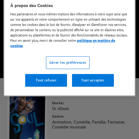
À propos des Cookies
Maintenant disponible sur Disney+* et en DVD,
Blu-Ray et achat digital
Nos partenaires et nous-mêmes traitons des informations à votre sujet ainsi que
sur vos appareils et votre comportement en ligne en utilisant des technologies
comme les cookies dans le but de fournir, d’analyser et d’améliorer nos services,
de personnaliser le contenu ou la publicité affiché sur ce site et d’autres sites,
REGARDER SUR DISNEY+
applications ou plateformes et de fournir des fonctionnalités de réseaux sociaux.
Pour en savoir plus, merci de consulter notre
politique en matière de
cookies
.
ACHETER LE FILM
Gérer les préférences
* Abonnement requis | Offres dès 6,99 EUR par mois.
Tout refuser
Tout accepter
Soul
Durée:
1h 40min
Genre:
Animation, Comédie, Famille, Fantaisie,
Comédie musicale