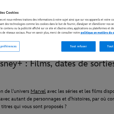
des Cookies
es et nous-mêmes traitons des informations à votre sujet ainsi que sur vos appareils et votre
isant des technologies comme les cookies dans le but de fournir, d’analyser et d’améliorer nos se
* Abonnement requis | Offres dès 6,99 EUR par mois.
le contenu ou la publicité affiché sur ce site et d’autres sites, applications ou plateformes et de
és de réseaux sociaux. Pour en savoir plus, merci de consulter notre
politique en matière de 
 préférences
Tout refuser
Tout
ney+ : Films, dates de sorties
on de l'univers
Marvel
avec les séries et les films dis
s avec autant de personnages et d'histoires, par où
 titres qui vous sont proposés ?