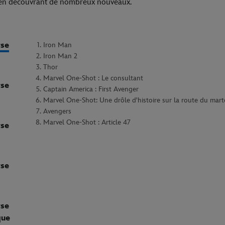
 en découvrant de nombreux nouveaux.
rse
Iron Man
Iron Man 2
Thor
Marvel One-Shot : Le consultant
rse
Captain America : First Avenger
Marvel One-Shot: Une drôle d'histoire sur la route du mar
Avengers
Marvel One-Shot : Article 47
rse
rse
rse
que