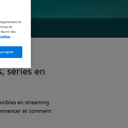
 comportement en
rvices, de
 fournir des
cookies
.
 accepter
, séries en
ponibles en streaming
 commencer et comment