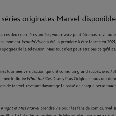
 séries originales Marvel disponible
s ces deux dernières années, vous n'avez peut-être pas suivi toute
n ce moment.
WandaVision
a été la première à être lancée en 2021
 époques de la télévision. Mais tout n’est peut-être pas ce qu'il par
éries tournées vers l'action qui ont connu un grand succès, avec
Fal
nimée intitulée
What If...?
Ces Disney Plus Originals nous ont don
vers de Marvel, révélant davantage le passé de chaque personnage
 Knight
et
Miss Marvel
prendre vie pour les fans de comics, rivali
y Plus. La liste des super-héros de Marvel étant appelée à s'étoffer 