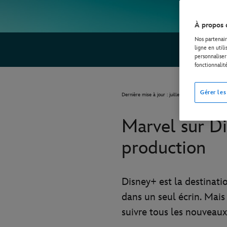
À propos 
Nos partenair
ligne en util
personnaliser 
fonctionnalit
Gérer les
Dernière mise à jour : juillet 2023
Marvel sur Dis
production
Disney+ est la destinati
dans un seul écrin. Mai
suivre tous les nouveaux