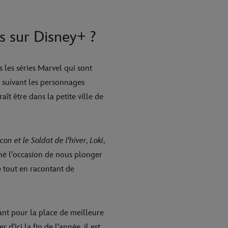
s sur Disney+ ?
s les séries Marvel qui sont
, suivant les personnages
aît être dans la petite ville de
con et le Soldat de l'hiver
,
Loki
,
né l'occasion de nous plonger
 tout en racontant de
sant pour la place de meilleure
d'ici la fin de l'année, il est