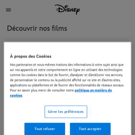
Découvrir nos films
À l’affiche
Disney+ et à regarder à la maison
Au c
À propos des Cookies
Nos partenaires et nous-mêmes traitons des informations à votre sujet ainsi que
sur vos appareils et votre comportement en ligne en utilisant des technologies
Avengers: Doomsday
Billie, à la croisée des
comme les cookies dans le but de fournir, d’analyser et d’améliorer nos services,
mondes
de personnaliser le contenu ou la publicité affiché sur ce site et d’autres sites,
applications ou plateformes et de fournir des fonctionnalités de réseaux sociaux.
Pour en savoir plus, merci de consulter notre
politique en matière de
cookies
.
Le Diable s'habille en Prada
L’Âge de Glace : Le Réveil
2
du Volcan
Gérer les préférences
Nero, chat noir
Oasis : Don't Look Back In
Tout refuser
Tout accepter