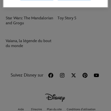
Anger
Star Wars: The Mandalorian
Toy Story 5
and Grogu
Vaiana, la légende du bout
du monde
Suivez Disney sur
Aide
S'inscrire
Plan du site
Conditions d'utilisation