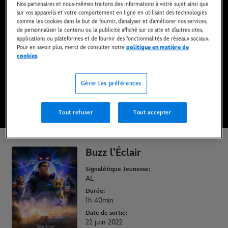
Nos partenaires et nous-mêmes traitons des informations à votre sujet ainsi que
Maintenant disponible sur Disney+* et en DVD,
sur vos appareils et votre comportement en ligne en utilisant des technologies
Blu-Ray et achat digital
comme les cookies dans le but de fournir, d’analyser et d’améliorer nos services,
de personnaliser le contenu ou la publicité affiché sur ce site et d’autres sites,
applications ou plateformes et de fournir des fonctionnalités de réseaux sociaux.
Pour en savoir plus, merci de consulter notre
politique en matière de
REGARDER SUR DISNEY+
cookies
.
Gérer les préférences
ACHETER LE FILM
Tout refuser
Tout accepter
* Abonnement requis | Offres dès 6,99 EUR par mois.
Buzz l’Éclair
Signalétique Jeunesse:
AL
Durée:
1h 40min
Date de sortie:
22 juin 2022