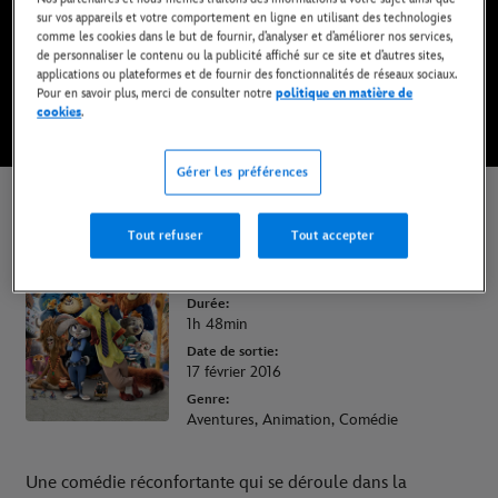
Maintenant en streaming sur Disney+*
sur vos appareils et votre comportement en ligne en utilisant des technologies
comme les cookies dans le but de fournir, d’analyser et d’améliorer nos services,
de personnaliser le contenu ou la publicité affiché sur ce site et d’autres sites,
REGARDER SUR DISNEY+
applications ou plateformes et de fournir des fonctionnalités de réseaux sociaux.
Pour en savoir plus, merci de consulter notre
politique en matière de
cookies
.
* Abonnement requis | Offres dès 6,99 EUR par mois.
Gérer les préférences
Zootopie
Tout refuser
Tout accepter
Signalétique Jeunesse:
Tous publics
Durée:
1h 48min
Date de sortie:
17 février 2016
Genre:
Aventures, Animation, Comédie
Une comédie réconfortante qui se déroule dans la