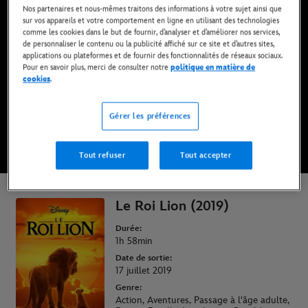
Nos partenaires et nous-mêmes traitons des informations à votre sujet ainsi que
Maintenant disponible sur Disney+* et en DVD,
sur vos appareils et votre comportement en ligne en utilisant des technologies
Blu-Ray et achat digital
comme les cookies dans le but de fournir, d’analyser et d’améliorer nos services,
de personnaliser le contenu ou la publicité affiché sur ce site et d’autres sites,
applications ou plateformes et de fournir des fonctionnalités de réseaux sociaux.
Pour en savoir plus, merci de consulter notre
politique en matière de
REGARDER SUR DISNEY+
cookies
.
ACHETER LE FILM
Gérer les préférences
Tout refuser
Tout accepter
* Abonnement requis | Offres dès 6,99 EUR par mois.
Le Roi Lion (2019)
Durée:
1h 58min
Date de sortie:
17 juillet 2019
Genre:
Action, Aventures, Passage à l'âge adulte,