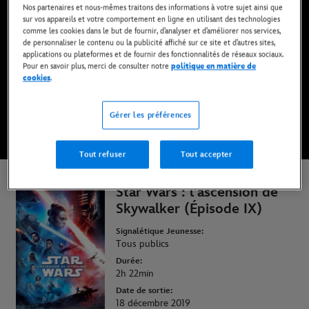
Nos partenaires et nous-mêmes traitons des informations à votre sujet ainsi que
Disponible en DVD, Blu-Ray et achat digital
sur vos appareils et votre comportement en ligne en utilisant des technologies
comme les cookies dans le but de fournir, d’analyser et d’améliorer nos services,
de personnaliser le contenu ou la publicité affiché sur ce site et d’autres sites,
applications ou plateformes et de fournir des fonctionnalités de réseaux sociaux.
REGARDER SUR DISNEY+
Pour en savoir plus, merci de consulter notre
politique en matière de
cookies
.
ACHETER LE FILM
Gérer les préférences
* Abonnement requis | Offres dès 6,99 EUR par mois.
Tout refuser
Tout accepter
Star Wars : l'ascension de
Skywalker (Épisode IX)
Signalétique Jeunesse:
Tous publics
Durée:
2h 22min
Date de sortie:
18 décembre 2019