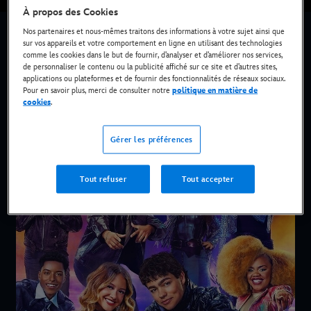
À propos des Cookies
Nos partenaires et nous-mêmes traitons des informations à votre sujet ainsi que
sur vos appareils et votre comportement en ligne en utilisant des technologies
comme les cookies dans le but de fournir, d’analyser et d’améliorer nos services,
de personnaliser le contenu ou la publicité affiché sur ce site et d’autres sites,
applications ou plateformes et de fournir des fonctionnalités de réseaux sociaux.
Pour en savoir plus, merci de consulter notre
politique en matière de
cookies
.
Gérer les préférences
Tout refuser
Tout accepter