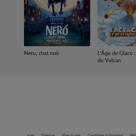
Nero, chat noir
L’Âge de Glace :
du Volcan
Aide
S'inscrire
Plan du site
Conditions d'utilisation
Règ