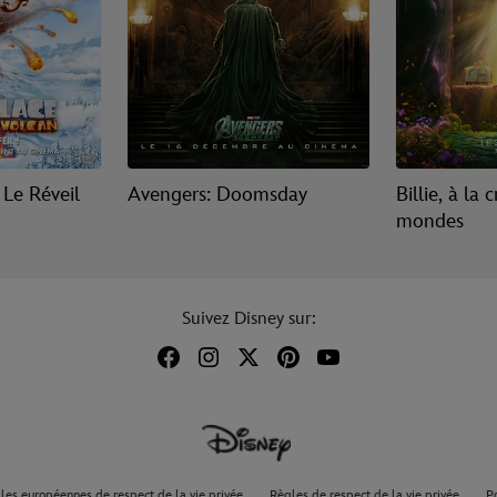
 Le Réveil
Avengers: Doomsday
Billie, à la 
mondes
Suivez Disney sur:
les européennes de respect de la vie privée
Règles de respect de la vie privée
P