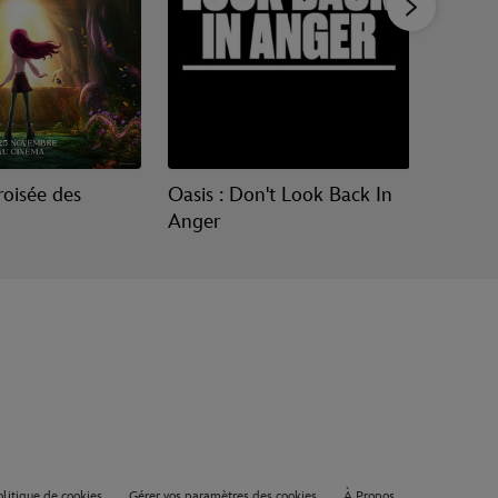
croisée des
Oasis : Don't Look Back In
Vaiana,
Anger
du mo
olitique de cookies
Gérer vos paramètres des cookies
À Propos