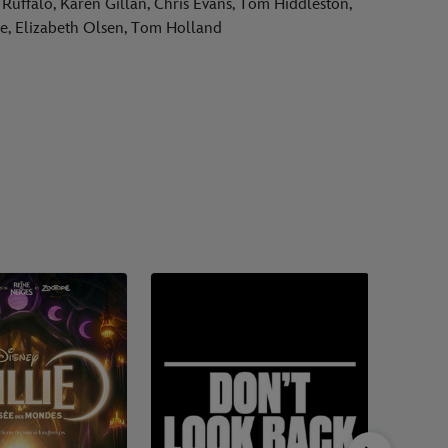
uffalo, Karen Gillan, Chris Evans, Tom Hiddleston,
le, Elizabeth Olsen, Tom Holland