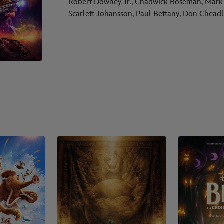
Robert Downey Jr., Chadwick Boseman, Mark R
Scarlett Johansson, Paul Bettany, Don Chead