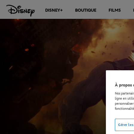
DISNEY+
BOUTIQUE
FILMS
À propos 
Nos partenair
ligne en util
personnaliser 
fonctionnalit
Gérer les