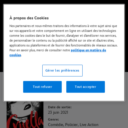
Maintenant disponible sur Disney+* et en DVD,
Blu-Ray et achat digital
À propos des Cookies
Nos partenaires et nous-mêmes traitons des informations à votre sujet ainsi que
REGARDER SUR DISNEY+
sur vos appareils et votre comportement en ligne en utilisant des technologies
comme les cookies dans le but de fournir, d’analyser et d’améliorer nos services,
de personnaliser le contenu ou la publicité affiché sur ce site et d’autres sites,
applications ou plateformes et de fournir des fonctionnalités de réseaux sociaux.
ACHETER LE FILM
Pour en savoir plus, merci de consulter notre
politique en matière de
cookies
.
* Abonnement requis | Offres dès 6,99 EUR par mois.
Gérer les préférences
Cruella
Tout refuser
Tout accepter
Durée:
2h 14min
Date de sortie:
23 juin 2021
Genre:
Comédie, Policier, Live Action