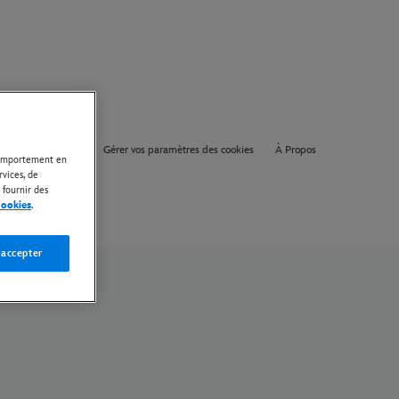
olitique de cookies
Gérer vos paramètres des cookies
À Propos
 comportement en
rvices, de
 fournir des
cookies
.
 accepter