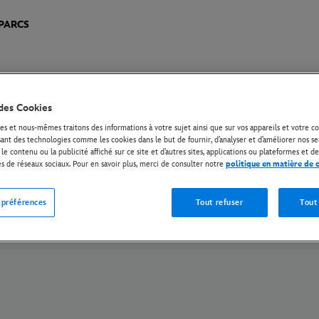
PARCS
des Cookies
les européennes de respect de la vie privée
Règles de respect de la vie privée
P
es et nous-mêmes traitons des informations à votre sujet ainsi que sur vos appareils et votre
Opt-out IA - Opposition Disney
Corporate
The Walt Disney Company
isant des technologies comme les cookies dans le but de fournir, d’analyser et d’améliorer nos se
le contenu ou la publicité affiché sur ce site et d’autres sites, applications ou plateformes et de
és de réseaux sociaux. Pour en savoir plus, merci de consulter notre
politique en matière de 
© Disney et ses sociétés affiliées. Tous droits réservés.
 préférences
Tout refuser
Tout