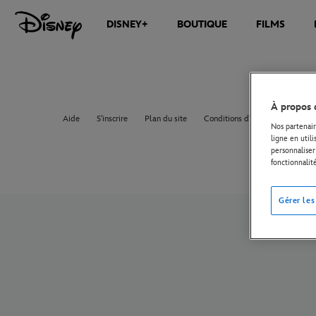
DISNEY+
BOUTIQUE
FILMS
À propos 
Aide
S'inscrire
Plan du site
Conditions d'utilisation
Règ
Nos partenair
ligne en util
personnaliser 
fonctionnalit
Gérer les