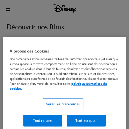
Découvrir nos films
À l’affiche
Disney+ et à regarder à la maison
Au c
À propos des Cookies
Nos partenaires et nous-mêmes traitons des informations à votre sujet ainsi que
sur vos appareils et votre comportement en ligne en utilisant des technologies
comme les cookies dans le but de fournir, d’analyser et d’améliorer nos services,
Le Diable s'habille en Prada
Star Wars: The Mandalorian
de personnaliser le contenu ou la publicité affiché sur ce site et d’autres sites,
2
and Grogu
applications ou plateformes et de fournir des fonctionnalités de réseaux sociaux.
Pour en savoir plus, merci de consulter notre
politique en matière de
cookies
.
Toy Story 5
Vaiana, la légende du bout
du monde
Gérer les préférences
Tout refuser
Tout accepter